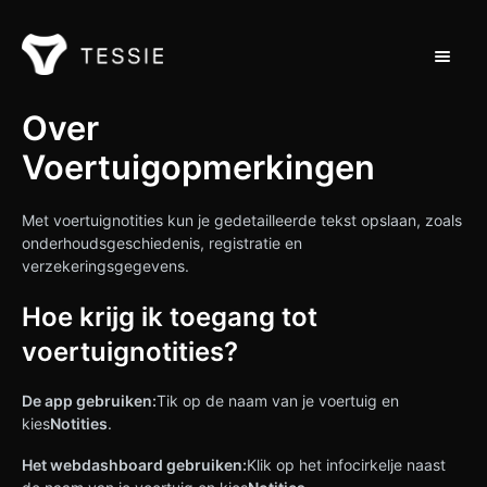
Navigat
Ondersteuning Thuis
Over
Voertuigopmerkingen
Neem contact op met
Met voertuignotities kun je gedetailleerde tekst opslaan, zoals
onderhoudsgeschiedenis, registratie en
verzekeringsgegevens.
Hoe krijg ik toegang tot
voertuignotities?
De app gebruiken:
Tik op de naam van je voertuig en
kies
Notities
.
Het webdashboard gebruiken:
Klik op het infocirkelje naast